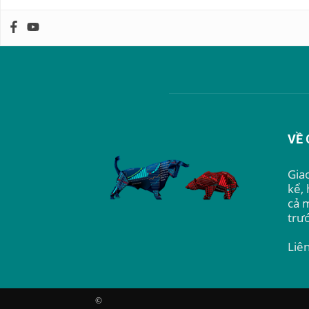
VỀ 
Giao
kể, 
cả 
trướ
Liê
©