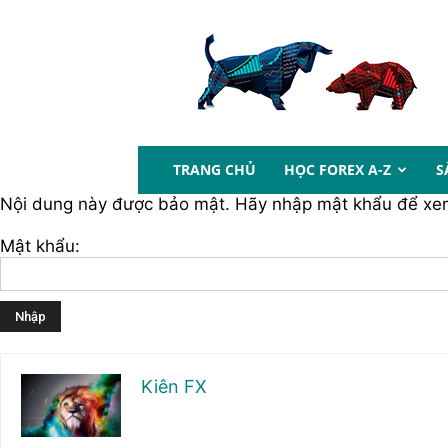
btcprotrading.com
TRANG CHỦ
HỌC FOREX A-Z
S
Nội dung này được bảo mật. Hãy nhập mật khẩu để xem
Mật khẩu:
Kiên FX