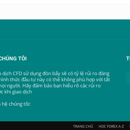
CHÚNG TÔI
T
 dịch CFD sử dụng đòn bẩy sẽ có tỷ lệ rủi ro đáng
hình thức đầu tư này có thể không phù hợp với tất
mọi người. Hãy đảm bảo bạn hiểu rõ các rủi ro
c khi giao dịch
n hệ chúng tôi:
btcprotrading68@gmail.com
TRANG CHỦ
HỌC FOREX A-Z