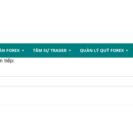
ÀN FOREX
TÂM SỰ TRADER
QUẢN LÝ QUỸ FOREX
 tiếp: