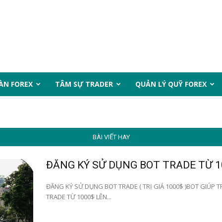
ÀN FOREX
TÂM SỰ TRADER
QUẢN LÝ QUỸ FOREX
BÀI VIẾT HAY
ĐĂNG KÝ SỬ DỤNG BOT TRADE TỪ 1
ĐĂNG KÝ SỬ DỤNG BOT TRADE ( TRỊ GIÁ 1000$ )BOT GIÚP TR
TRADE TỪ 1000$ LÊN...