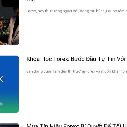
Forex, hay thị trường ngoại hối, đang thu hút sự quan tâm củ
Khóa Học Forex: Bước Đầu Tự Tin Với
Bạn đang quan tâm đến thị trường Forex và muốn khám phá cơ 
Mua Tín Hiệu Forex: Bí Quyết Để Tối 