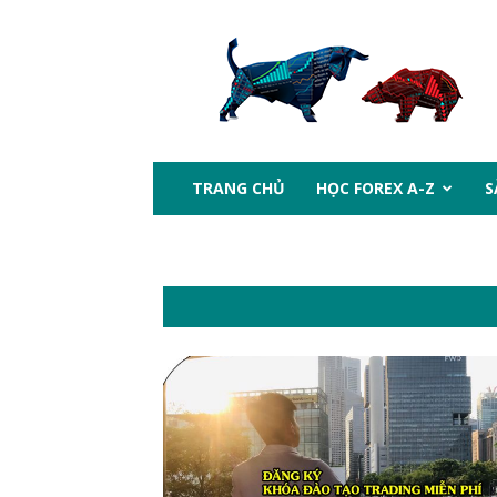
btcprotrading.com
TRANG CHỦ
HỌC FOREX A-Z
S