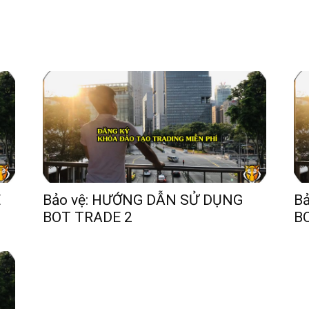
E
Bảo vệ: HƯỚNG DẪN SỬ DỤNG
B
BOT TRADE 2
B