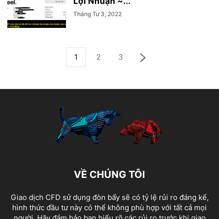
Lợi Nhuận ~...
Tháng Tư 3, 2022
1
2
3
VỀ CHÚNG TÔI
Giao dịch CFD sử dụng đòn bẩy sẽ có tỷ lệ rủi ro đáng kể,
hình thức đầu tư này có thể không phù hợp với tất cả mọi
người. Hãy đảm bảo bạn hiểu rõ các rủi ro trước khi giao