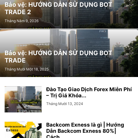
Bảo vệ: HƯỚNG DẪN SỬ DỤNG BOT
TRADE 2
Tháng Năm 9, 2026
Bảo vệ: HƯỚNG DẪN SỬ DỤNG BOT
TRADE
Tháng Mười Một 18, 2025
Đào Tạo Giao Dịch Forex Miễn Phí
– Trị Giá Khóa...
Tháng Mười 13, 2024
Backcom Exness là gì | Hướng
Dẫn Backcom Exness 80%|
Cách...