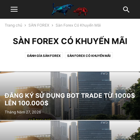
Trang chủ
SÀN FOREX
Sàn Forex Có Khuyến Mãi
SÀN FOREX CÓ KHUYẾN MÃI
ĐÁNH GÍA SÀN FOREX
SÀN FOREX CÓ KHUYẾN MÃI
SÀN FOREX UY TÍN CAO
ĐĂNG KÝ SỬ DỤNG BOT TRADE TỪ 1000$
LÊN 100.000$
Tháng Năm 27, 2026