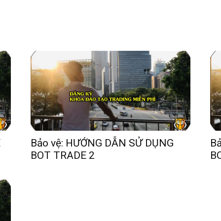
E
Bảo vệ: HƯỚNG DẪN SỬ DỤNG
B
BOT TRADE 2
B