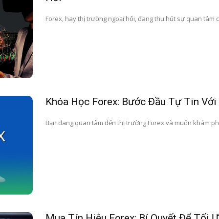
Forex, hay thị trường ngoại hối, đang thu hút sự quan tâm củ
Khóa Học Forex: Bước Đầu Tự Tin Với
Bạn đang quan tâm đến thị trường Forex và muốn khám phá cơ 
Mua Tín Hiệu Forex: Bí Quyết Để Tối 