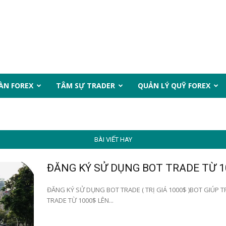
ÀN FOREX
TÂM SỰ TRADER
QUẢN LÝ QUỸ FOREX
BÀI VIẾT HAY
ĐĂNG KÝ SỬ DỤNG BOT TRADE TỪ 1
ĐĂNG KÝ SỬ DỤNG BOT TRADE ( TRỊ GIÁ 1000$ )BOT GIÚP TR
TRADE TỪ 1000$ LÊN...