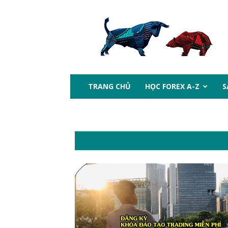
btcprotrading.com
TRANG CHỦ
HỌC FOREX A-Z
S